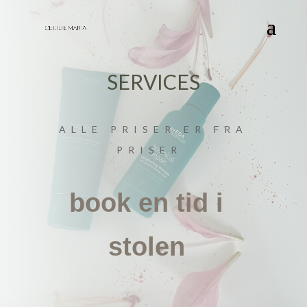
SERVICES
ALLE PRISER ER FRA
PRISER
book en tid i
stolen