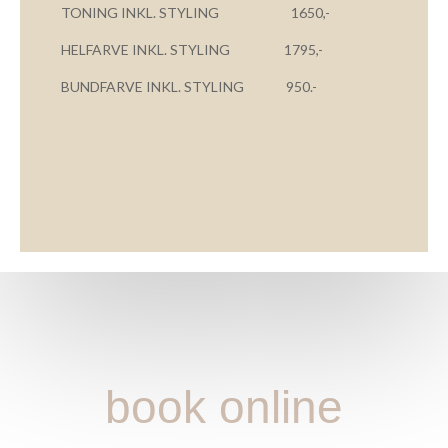
TONING INKL. STYLING 1650,-
HELFARVE INKL. STYLING 1795,-
BUNDFARVE INKL. STYLING 950.-
book online